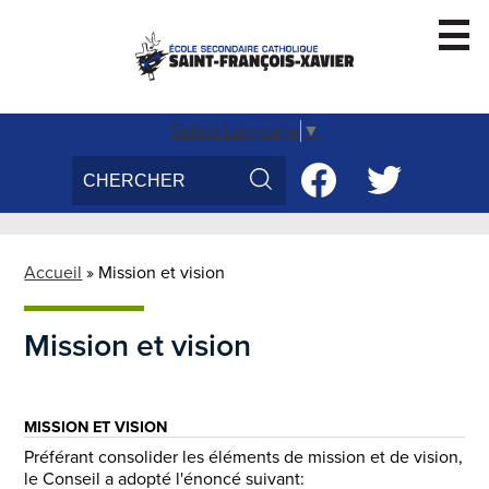
Skip
to
main
content
Accueil
Select Language
▼
Search
Social
Conseil d'école
Media
Search
Facebook
Twitter
Voix des élèves
-
Parascolaire
Header
Accueil
»
Mission et vision
Inscription
Mission et vision
Nous Joindre
MISSION ET VISION
Préférant consolider les éléments de mission et de vision,
le Conseil a adopté l'énoncé suivant: