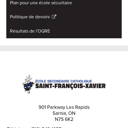
Plan pour une école sécuritaire
Politique de devoirs
Link
opens
Résultats de l'OQRE
in
a
new
window
901 Parkway Les Rapids
Sarnia, ON
N7S 6K2