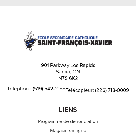
new
window
901 Parkway Les Rapids
Sarnia, ON
N7S 6K2
Téléphone:
(519) 542-1055
Télécopieur: (226) 718-0009
LIENS
Programme de dénonciation
Magasin en ligne